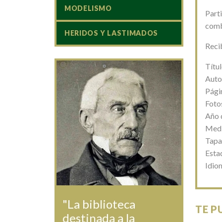
MODELISMO
Parti
comba
HERIDOS Y LASTIMADOS
Reci
Títul
Auto
Pági
Foto
Año 
Medi
Tapa 
Esta
Idio
"La biblioteca
TE P
destinada a la