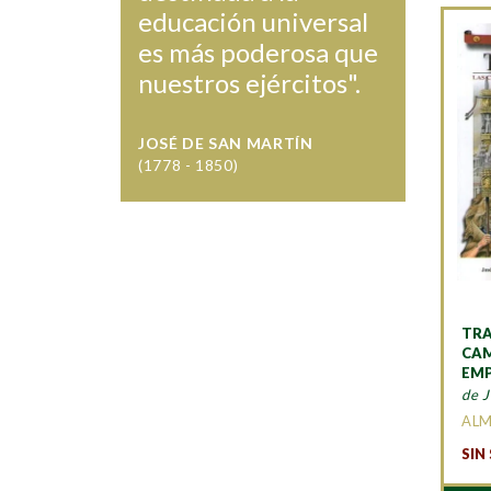
educación universal
es más poderosa que
nuestros ejércitos".
JOSÉ DE SAN MARTÍN
(1778 - 1850)
TRA
CAM
EMP
de J
AL
SIN