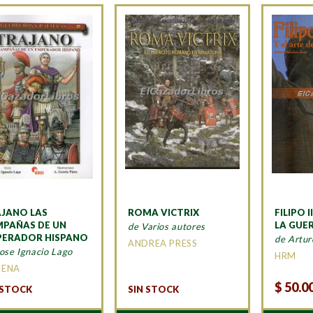
JANO LAS
ROMA VICTRIX
FILIPO I
PAÑAS DE UN
LA GUE
de Varios autores
ERADOR HISPANO
de Artur
ANDREA PRESS
ose Ignacio Lago
HRM
MENA
$
50.0
 STOCK
SIN STOCK