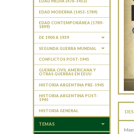
EDAD MEDIA (476-1453)
EDAD MODERNA (1453-1789)
EDAD CONTEMPORÁNEA (1789-
1899)
DE 1900 A 1939
SEGUNDA GUERRA MUNDIAL
CONFLICTOS POST-1945
GUERRA CIVIL AMERICANA Y
OTRAS GUERRAS EN EEUU
HISTORIA ARGENTINA PRE-1945
HISTORIA ARGENTINA POST-
1945
HISTORIA GENERAL
DES
TEMAS
Memo