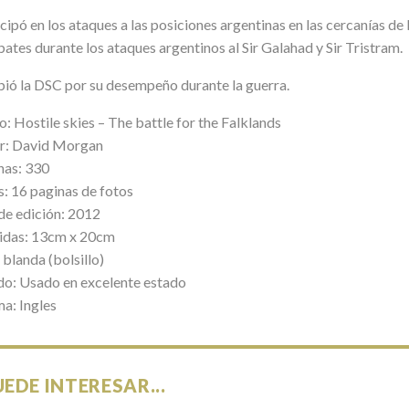
cipó en los ataques a las posiciones argentinas en las cercanías de
tes durante los ataques argentinos al Sir Galahad y Sir Tristram.
bió la DSC por su desempeño durante la guerra.
o: Hostile skies – The battle for the Falklands
r: David Morgan
nas: 330
s: 16 paginas de fotos
de edición: 2012
das: 13cm x 20cm
blanda (bolsillo)
do: Usado en excelente estado
ma: Ingles
UEDE INTERESAR...