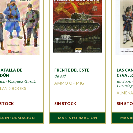
BATALLA DE
FRENTE DEL ESTE
LAS CA
RDÚN
CEVALL
de s/d
Juan Vazquez Garcia
de Juan 
AMMO OF MIG
Luzuriag
LAND BOOKS
ALMEN
 STOCK
SIN STOCK
SIN ST
ÁS INFORMACIÓN
MÁS INFORMACIÓN
MÁS 