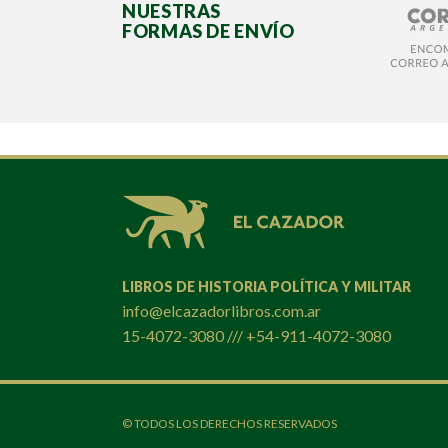
NUESTRAS
FORMAS DE ENVÍO
LIBROS DE HISTORIA POLÍTICA Y MILITAR
info@elcazadorlibros.com.ar
15-4072-3080 /// +54-911-4072-3080
© TODOS LOS DERECHOS RESERVADOS