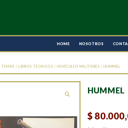
HOME
NOSOTROS
CONT
/
TEMAS
/
LIBROS TÉCNICOS
/
VEHÍCULOS MILITARES
/ HUMMEL
HUMMEL
$
80.000