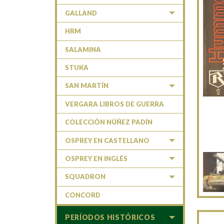
GALLAND
HRM
SALAMINA
STUKA
SAN MARTÍN
VERGARA LIBROS DE GUERRA
COLECCIÓN NÚÑEZ PADÍN
OSPREY EN CASTELLANO
OSPREY EN INGLÉS
SQUADRON
CONCORD
PERÍODOS HISTÓRICOS