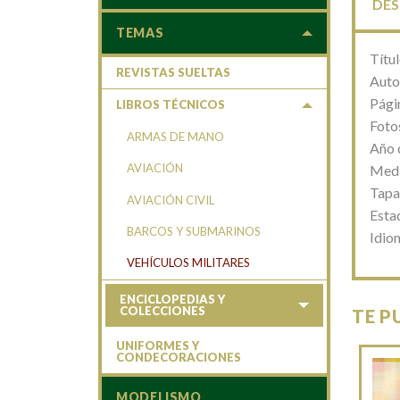
DES
TEMAS
Títu
REVISTAS SUELTAS
Auto
Pági
LIBROS TÉCNICOS
Fotos
ARMAS DE MANO
Año 
AVIACIÓN
Medi
Tapa
AVIACIÓN CIVIL
Esta
BARCOS Y SUBMARINOS
Idio
VEHÍCULOS MILITARES
ENCICLOPEDIAS Y
COLECCIONES
TE P
UNIFORMES Y
CONDECORACIONES
MODELISMO