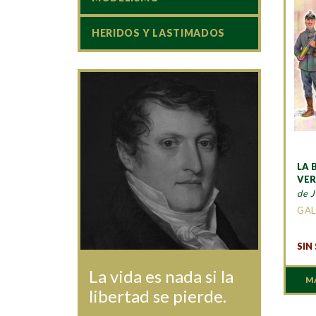
HERIDOS Y LASTIMADOS
LA 
VE
de 
GAL
SIN
La vida es nada si la
M
libertad se pierde.