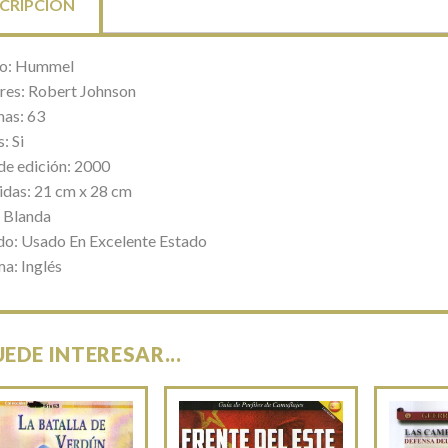
CRIPCIÓN
lo: Hummel
res: Robert Johnson
nas: 63
: Si
de edición: 2000
das: 21 cm x 28 cm
 Blanda
do: Usado En Excelente Estado
ma: Inglés
UEDE INTERESAR...