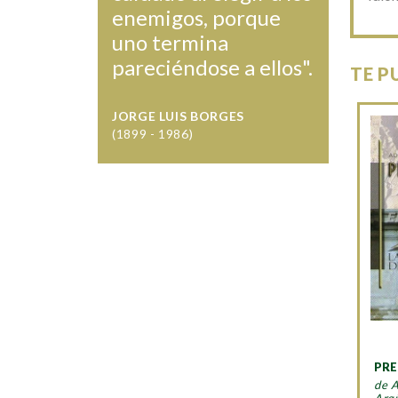
enemigos, porque
uno termina
pareciéndose a ellos".
TE P
JORGE LUIS BORGES
(1899 - 1986)
PR
de 
Arg