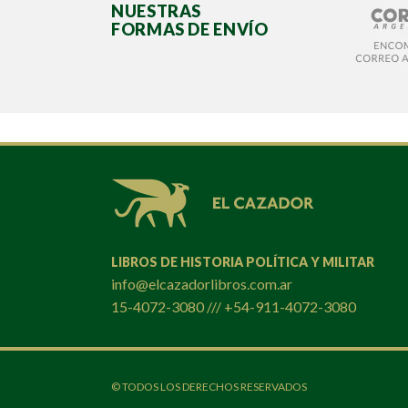
NUESTRAS
FORMAS DE ENVÍO
LIBROS DE HISTORIA POLÍTICA Y MILITAR
info@elcazadorlibros.com.ar
15-4072-3080 /// +54-911-4072-3080
© TODOS LOS DERECHOS RESERVADOS