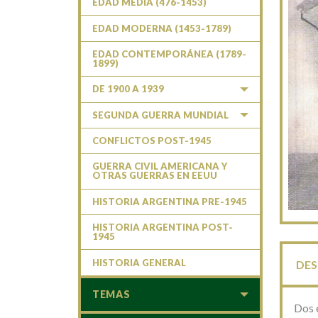
EDAD MEDIA (476-1453)
EDAD MODERNA (1453-1789)
EDAD CONTEMPORÁNEA (1789-
1899)
DE 1900 A 1939
SEGUNDA GUERRA MUNDIAL
CONFLICTOS POST-1945
GUERRA CIVIL AMERICANA Y
OTRAS GUERRAS EN EEUU
HISTORIA ARGENTINA PRE-1945
HISTORIA ARGENTINA POST-
1945
HISTORIA GENERAL
DES
TEMAS
Dos e