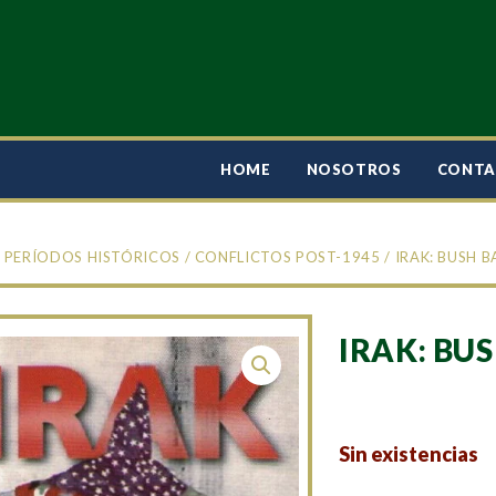
HOME
NOSOTROS
CONT
/
PERÍODOS HISTÓRICOS
/
CONFLICTOS POST-1945
/ IRAK: BUSH B
IRAK: BU
Sin existencias