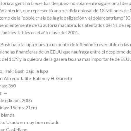
toria argentina trece días después- no solamente siguieron al de
ño anterior, que representó una perdida colosal de 13 Millones de M
torno de la “doble crisis de la globalización y el dolarcentrismo” (C
pendientemente de su autoría macabra, los atentados del 11 de se
ían inevitables en el año clave del 2001.
 Bush bajo la lupa muestra un punto de inflexión irreversible en las
ulencias financieras de un EEUU que naufraga entre el desplome de
 del 11/9 y la quiebra de la gasera texana mas importante de EEUU
o: Irak: Bush bajo la lupa
r: Alfredo Jalife-Rahme y H. Garetto
nas: 360
s: —
de edición: 2005
das: 15cm x 21cm
 blanda
do: Usado en muy buen estado
ma: Castellano