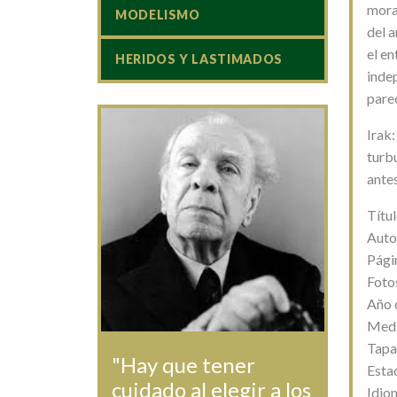
mora
MODELISMO
del a
el en
HERIDOS Y LASTIMADOS
inde
parec
Irak:
turb
antes
Títul
Auto
Pági
Foto
Año 
Medi
Tapa
"Hay que tener
Esta
cuidado al elegir a los
Idio