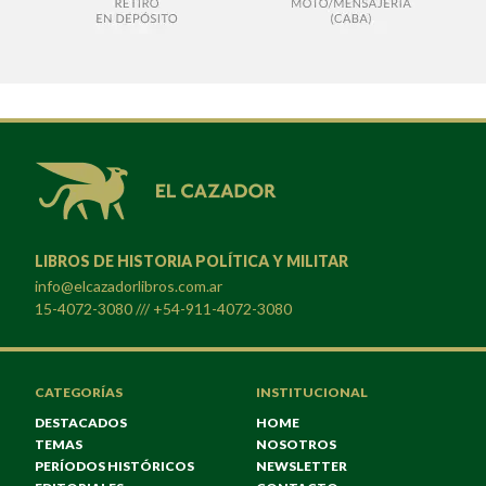
LIBROS DE HISTORIA POLÍTICA Y MILITAR
info@elcazadorlibros.com.ar
15-4072-3080 /// +54-911-4072-3080
CATEGORÍAS
INSTITUCIONAL
DESTACADOS
HOME
TEMAS
NOSOTROS
PERÍODOS HISTÓRICOS
NEWSLETTER