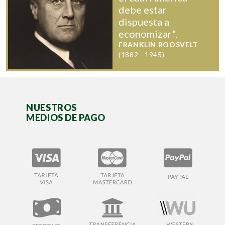
debe estar
dispuesta a
economizar".
FRANKLIN ROOSVELT
(1882 - 1945)
NUESTROS
MEDIOS DE PAGO