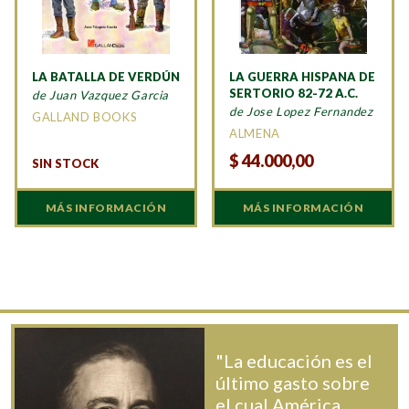
LA BATALLA DE VERDÚN
LA GUERRA HISPANA DE
SERTORIO 82-72 A.C.
de Juan Vazquez Garcia
de Jose Lopez Fernandez
GALLAND BOOKS
ALMENA
$
44.000,00
SIN STOCK
MÁS INFORMACIÓN
MÁS INFORMACIÓN
"La educación es el
último gasto sobre
el cual América