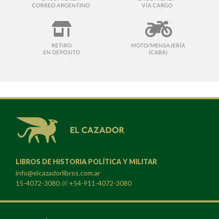
LIBROS DE HISTORIA POLÍTICA Y MILITAR
info@elcazadorlibros.com.ar
15-4072-3080 /// +54-911-4072-3080