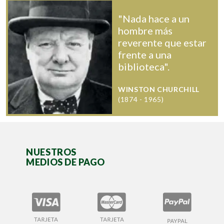
"Nada hace a un
hombre más
reverente que estar
frente a una
biblioteca".
WINSTON CHURCHILL
(1874 - 1965)
NUESTROS
MEDIOS DE PAGO