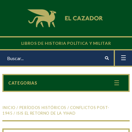
LIBROS DE HISTORIA POLÍTICA Y MILITAR
CATEGORIAS
INICIO
/
PERÍODOS HISTÓRICOS
/
CONFLICTOS POST-
1945
/ ISIS EL RETORNO DE LA YIHAD