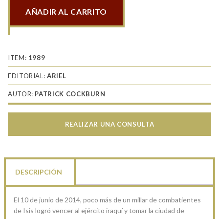
AÑADIR AL CARRITO
ISIS
el
retorno
de
ITEM:
1989
la
EDITORIAL:
ARIEL
Yihad
AUTOR:
PATRICK COCKBURN
cantidad
REALIZAR UNA CONSULTA
DESCRIPCIÓN
El 10 de junio de 2014, poco más de un millar de combatientes
de Isis logró vencer al ejército iraquí y tomar la ciudad de