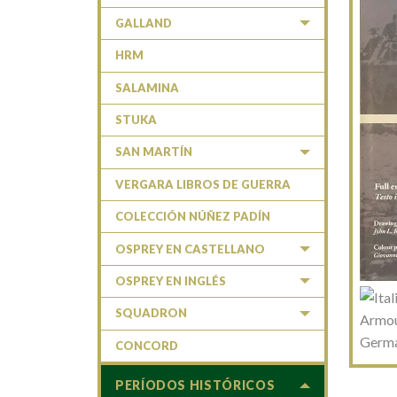
GALLAND
HRM
SALAMINA
STUKA
SAN MARTÍN
VERGARA LIBROS DE GUERRA
COLECCIÓN NÚÑEZ PADÍN
OSPREY EN CASTELLANO
OSPREY EN INGLÉS
SQUADRON
CONCORD
PERÍODOS HISTÓRICOS