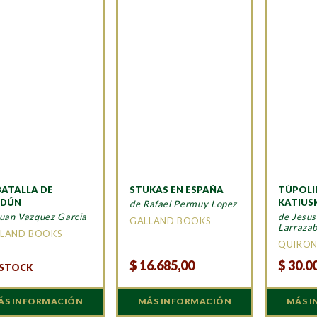
BATALLA DE
STUKAS EN ESPAÑA
TÚPOLI
RDÚN
KATIUS
de Rafael Permuy Lopez
Juan Vazquez Garcia
de Jesus
GALLAND BOOKS
Larrazab
LAND BOOKS
QUIRO
$
16.685,00
$
30.0
 STOCK
ÁS INFORMACIÓN
MÁS INFORMACIÓN
MÁS 