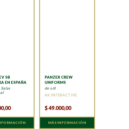
EV SB
PANZER CREW
KA EN ESPAÑA
UNIFORMS
 Salas
de s/d
al
AK INTERACTIVE
N
00,00
$
49.000,00
INFORMACIÓN
MÁS INFORMACIÓN