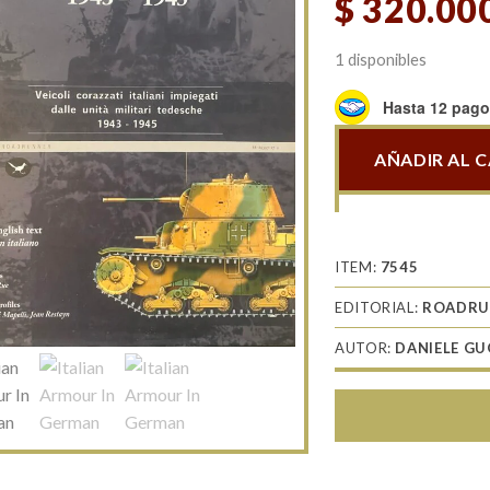
$
320.00
1 disponibles
Hasta 12 pagos
AÑADIR AL 
Italian
Armour
In
German
ITEM:
7545
Service
EDITORIAL:
ROADRU
1943-
1945
AUTOR:
DANIELE GU
cantidad