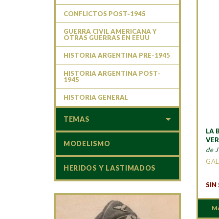
CONFLICTOS POST-1945
GUERRA CIVIL AMERICANA Y
OTRAS GUERRAS EN EEUU
HISTORIA ARGENTINA PRE-1945
HISTORIA ARGENTINA POST-
1945
HISTORIA GENERAL
TEMAS
LA 
VE
MODELISMO
de 
GAL
HERIDOS Y LASTIMADOS
SIN
M