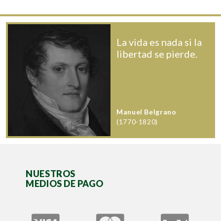
La vida es nada si la
libertad se pierde.
Manuel Belgrano
(1770-1820)
NUESTROS
MEDIOS DE PAGO