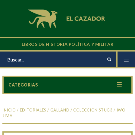
LIBROS DE HISTORIA POLÍTICA Y MILITAR
CATEGORIAS
INICIO
/
EDITORIALES
/
GALLAND
/
COLECCION STUG3
/ IWO
JIMA