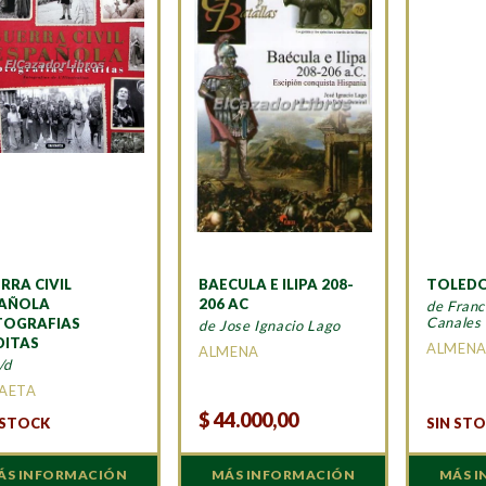
RRA CIVIL
BAECULA E ILIPA 208-
TOLEDO
PAÑOLA
206 AC
de Franc
Canales
TOGRAFIAS
de Jose Ignacio Lago
DITAS
ALMEN
ALMENA
/d
AETA
$
44.000,00
 STOCK
SIN ST
ÁS INFORMACIÓN
MÁS INFORMACIÓN
MÁS 