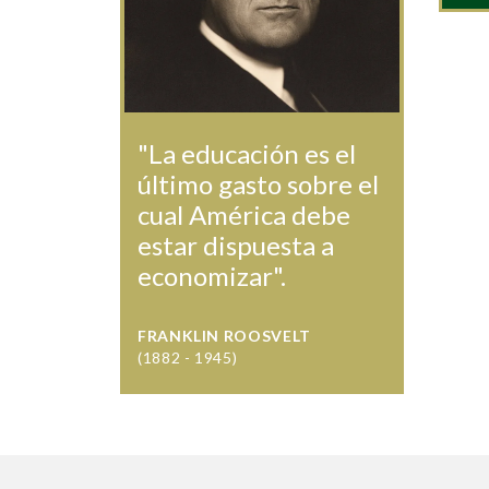
"La educación es el
último gasto sobre el
cual América debe
estar dispuesta a
economizar".
FRANKLIN ROOSVELT
(1882 - 1945)