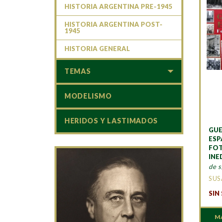
HISTORIA ARGENTINA PRE-1945
HISTORIA ARGENTINA POST-
1945
HISTORIA GENERAL
TEMAS
MODELISMO
HERIDOS Y LASTIMADOS
GUE
ES
FO
INE
de s
SUS
SIN
M