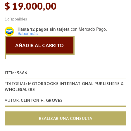
$
19.000,00
1 disponibles
Hasta 12 pagos sin tarjeta
con Mercado Pago.
Saber más
AÑADIR AL CARRITO
Jetliners.
The
World's
Great
ITEM:
5666
Jetliners,
EDITORIAL:
MOTORBOOKS INTERNATIONAL PUBLISHERS &
1950s
WHOLESALERS
to
AUTOR:
CLINTON H. GROVES
Today
cantidad
REALIZAR UNA CONSULTA