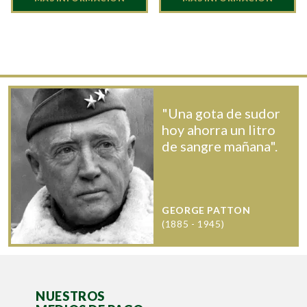
"Una gota de sudor
hoy ahorra un litro
de sangre mañana".
GEORGE PATTON
(1885 - 1945)
NUESTROS