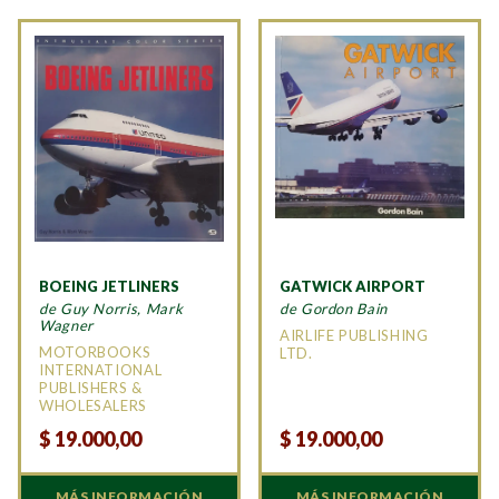
BOEING JETLINERS
GATWICK AIRPORT
de Guy Norris, Mark
de Gordon Bain
Wagner
AIRLIFE PUBLISHING
MOTORBOOKS
LTD.
INTERNATIONAL
PUBLISHERS &
WHOLESALERS
$
19.000,00
$
19.000,00
MÁS INFORMACIÓN
MÁS INFORMACIÓN