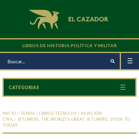
LIBROS DE HISTORIA POLÍTICA Y MILITAR
CATEGORIAS
INICIO
/
TEMAS
/
LIBROS TÉCNICOS
/
AVIACIÓN
CIVIL
/ JETLINERS. THE WORLD’S GREAT JETLINERS, 1950S TO
TODAY