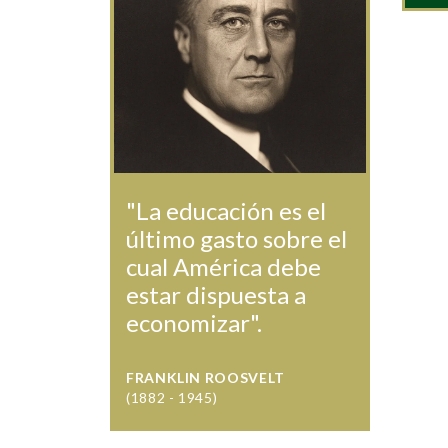
"La educación es el
último gasto sobre el
cual América debe
estar dispuesta a
economizar".
FRANKLIN ROOSVELT
(1882 - 1945)