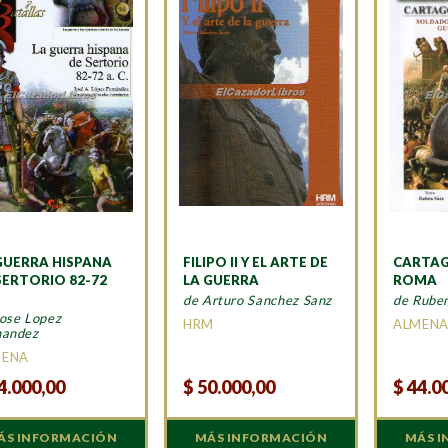
GUERRA HISPANA
FILIPO II Y EL ARTE DE
CARTA
SERTORIO 82-72
LA GUERRA
ROMA
de Arturo Sanchez Sanz
de Rube
Jose Lopez
HRM
ALMEN
nandez
MENA
4.000,00
$
50.000,00
$
44.0
ÁS INFORMACIÓN
MÁS INFORMACIÓN
MÁS 