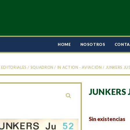
HOME
NOSOTROS
CONT
/
EDITORIALES
/
SQUADRON
/
IN ACTION - AVIACIÓN
/ JUNKERS JU
JUNKERS 
Sin existencias