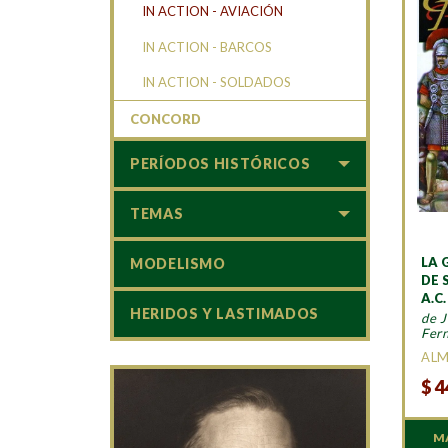
IN ACTION - AVIACIÓN
IN ACTION - BARCOS
IN ACTION - SOLDADOS
CONCORD
PERÍODOS HISTÓRICOS
TEMAS
LA 
MODELISMO
DE 
A.C.
HERIDOS Y LASTIMADOS
de 
Fer
AL
$
4
M