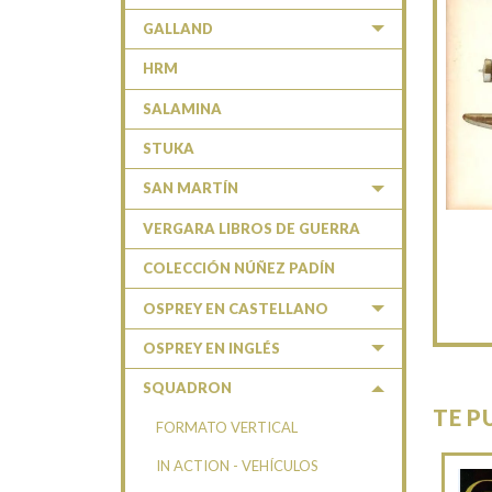
GALLAND
HRM
SALAMINA
STUKA
SAN MARTÍN
VERGARA LIBROS DE GUERRA
COLECCIÓN NÚÑEZ PADÍN
OSPREY EN CASTELLANO
OSPREY EN INGLÉS
SQUADRON
TE P
FORMATO VERTICAL
IN ACTION - VEHÍCULOS