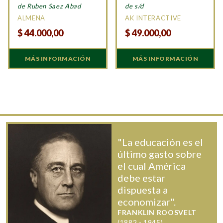
de Ruben Saez Abad
de s/d
ALMENA
AK INTERACTIVE
$
44.000,00
$
49.000,00
MÁS INFORMACIÓN
MÁS INFORMACIÓN
"La educación es el
último gasto sobre
el cual América
debe estar
dispuesta a
economizar".
FRANKLIN ROOSVELT
(1882 - 1945)