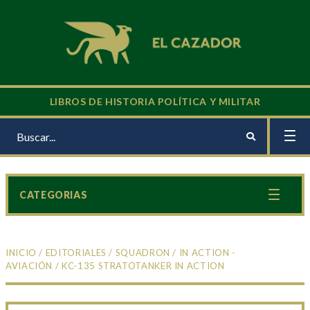
LIBROS DE HISTORIA POLÍTICA Y MILITAR
CATEGORIAS
INICIO
/
EDITORIALES
/
SQUADRON
/
IN ACTION -
AVIACIÓN
/ KC-135 STRATOTANKER IN ACTION