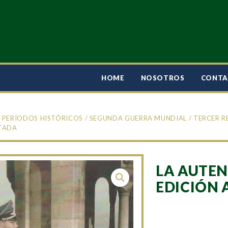
HOME
NOSOTROS
CONT
/
PERÍODOS HISTÓRICOS
/
SEGUNDA GUERRA MUNDIAL
/
TERCER R
TADA
LA AUTEN
EDICIÓN