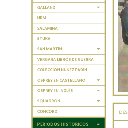
GALLAND
HRM
SALAMINA
STUKA
SAN MARTÍN
VERGARA LIBROS DE GUERRA
COLECCIÓN NÚÑEZ PADÍN
OSPREY EN CASTELLANO
OSPREY EN INGLÉS
SQUADRON
CONCORD
DES
PERÍODOS HISTÓRICOS