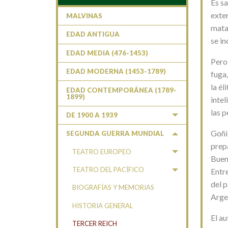
Es s
exter
MALVINAS
mata
EDAD ANTIGUA
se in
EDAD MEDIA (476-1453)
Pero
EDAD MODERNA (1453-1789)
fuga
la él
EDAD CONTEMPORÁNEA (1789-
1899)
inte
las 
DE 1900 A 1939
Goñi
SEGUNDA GUERRA MUNDIAL
prepa
TEATRO EUROPEO
Bueno
TEATRO DEL PACÍFICO
Entre
del p
BIOGRAFÍAS Y MEMORIAS
Arge
HISTORIA GENERAL
El au
TERCER REICH