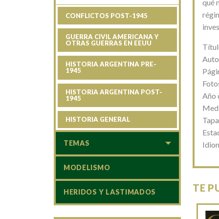
qué m
régi
CONFLICTOS POST-1945
inves
GUERRA CIVIL AMERICANA Y
OTRAS GUERRAS EN EEUU
Títu
Auto
HISTORIA ARGENTINA PRE-
Pági
1945
Foto
HISTORIA ARGENTINA POST-
Año 
1945
Medi
Tapa
HISTORIA GENERAL
Esta
TEMAS
Idio
MODELISMO
TE P
HERIDOS Y LASTIMADOS