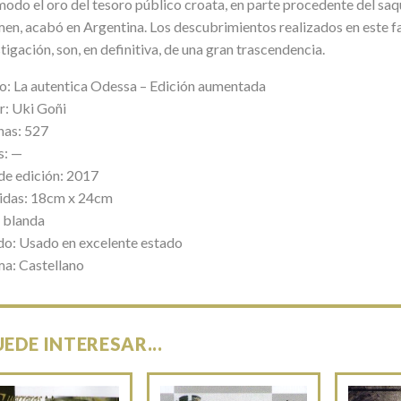
odo el oro del tesoro público croata, en parte procedente del saqu
men, acabó en Argentina. Los descubrimientos realizados en este fa
tigación, son, en definitiva, de una gran trascendencia.
lo: La autentica Odessa – Edición aumentada
r: Uki Goñi
nas: 527
s: —
de edición: 2017
das: 18cm x 24cm
 blanda
do: Usado en excelente estado
ma: Castellano
UEDE INTERESAR...