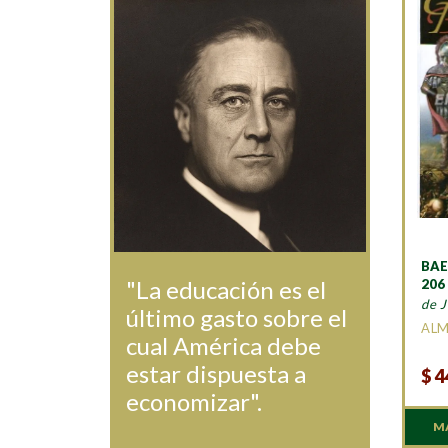
BAE
"La educación es el
206
de J
último gasto sobre el
AL
cual América debe
estar dispuesta a
$
4
economizar".
M