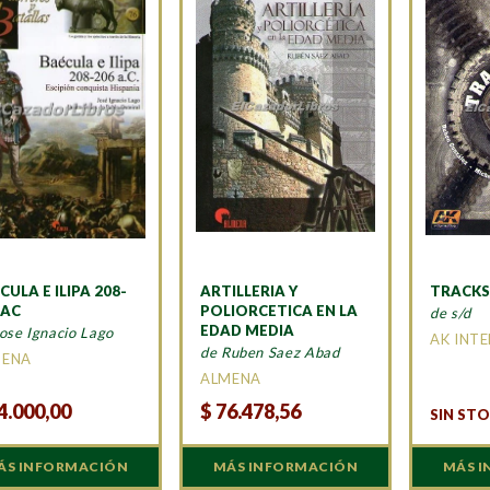
CULA E ILIPA 208-
ARTILLERIA Y
TRACKS
 AC
POLIORCETICA EN LA
de s/d
EDAD MEDIA
ose Ignacio Lago
AK INT
de Ruben Saez Abad
MENA
ALMENA
4.000,00
$
76.478,56
SIN ST
ÁS INFORMACIÓN
MÁS INFORMACIÓN
MÁS 