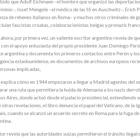
abido que Adolf Eichmann –el hombre que organizó las deportacion
minio–, Josef Mengele –el médico de las SS en Auschwitz–, Erich Pr
nza de rehenes italianos en Roma– y muchos otros criminales de gue
cluían fascistas croatas, colaboracionistas belgas y pronazis franc
 ahora, por primera vez, un valiente escritor argentino revela de
, con el apoyo entusiasta del propio presidente Juan Domingo Peró
ite argentina y documenta los primeros contactos entre Perón y los
ligencia estadounidense, en documentos de archivos europeos reci
personas implicadas,
 explica cómo en 1944 empezaron a llegar a Madrid agentes del ser
rar una ruta que permitiera la huida de Alemania a los nazis derrot
s Aires, donde actuó desde el palacio presidencial, extendiendo sus
 otras revelaciones, el libro denuncia el papel del Vaticano, de la 
aís, cuando se alcanzó un acuerdo secreto en Roma para la fuga de
ntina.
tor revela que las autoridades suizas permitieron el tránsito ilegal d