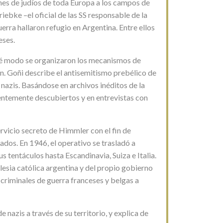
es de judíos de toda Europa a los campos de
iebke –el oficial de las SS responsable de la
rra hallaron refugio en Argentina. Entre ellos
eses.
 qué modo se organizaron los mecanismos de
n. Goñi describe el antisemitismo prebélico de
 nazis. Basándose en archivos inéditos de la
entemente descubiertos y en entrevistas con
vicio secreto de Himmler con el fin de
ados. En 1946, el operativo se trasladó a
 tentáculos hasta Escandinavia, Suiza e Italia.
Iglesia católica argentina y del propio gobierno
 criminales de guerra franceses y belgas a
e nazis a través de su territorio, y explica de