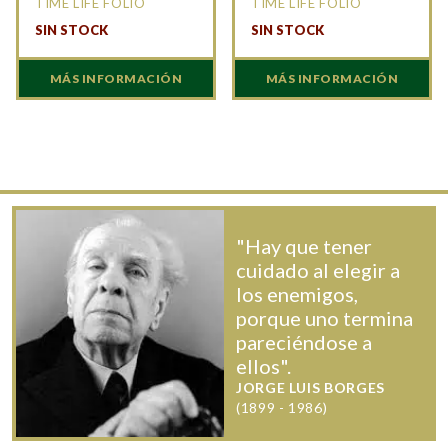
TIME LIFE FOLIO
TIME LIFE FOLIO
SIN STOCK
SIN STOCK
MÁS INFORMACIÓN
MÁS INFORMACIÓN
"Hay que tener
cuidado al elegir a
los enemigos,
porque uno termina
pareciéndose a
ellos".
JORGE LUIS BORGES
(1899 - 1986)