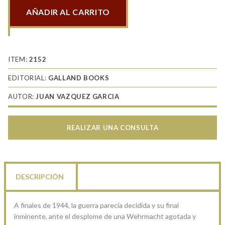
AÑADIR AL CARRITO
La
batalla
de
las
ITEM:
2152
Ardenas
EDITORIAL:
GALLAND BOOKS
cantidad
AUTOR:
JUAN VAZQUEZ GARCIA
REALIZAR UNA CONSULTA
DESCRIPCIÓN
A finales de 1944, la guerra parecía decidida y su final
inminente, ante el desplome de una Wehrmacht agotada y