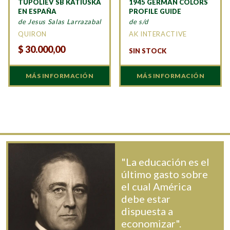
TÚPOLIEV SB KATIUSKA
1945 GERMAN COLORS
EN ESPAÑA
PROFILE GUIDE
de Jesus Salas Larrazabal
de s/d
QUIRON
AK INTERACTIVE
$
30.000,00
SIN STOCK
MÁS INFORMACIÓN
MÁS INFORMACIÓN
"La educación es el
último gasto sobre
el cual América
debe estar
dispuesta a
economizar".