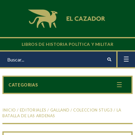
LIBROS DE HISTORIA POLÍTICA Y MILITAR
CATEGORIAS
INICIO
/
EDITORIALES
/
GALLAND
/
COLECCION STUG3
/ LA
BATALLA DE LAS ARDENAS