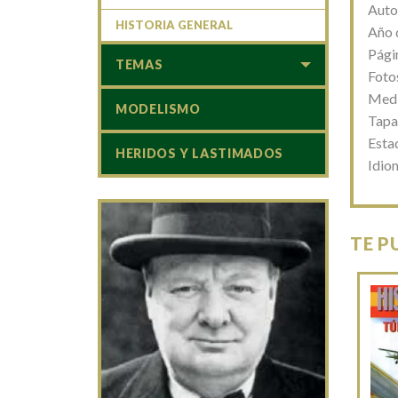
Auto
HISTORIA GENERAL
Año 
Pági
TEMAS
Foto
Medi
MODELISMO
Tapa
Esta
HERIDOS Y LASTIMADOS
Idio
TE P