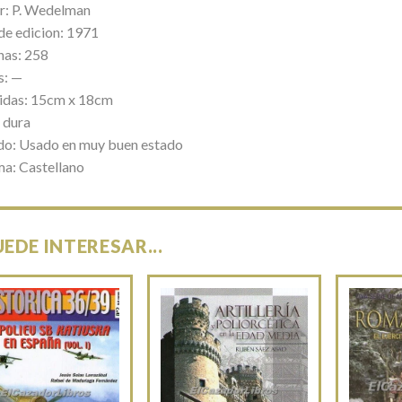
r: P. Wedelman
de edicion: 1971
nas: 258
s: —
das: 15cm x 18cm
 dura
do: Usado en muy buen estado
ma: Castellano
UEDE INTERESAR...