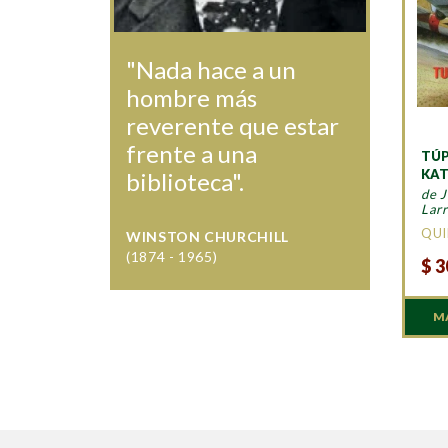
"Nada hace a un
hombre más
reverente que estar
frente a una
TÚP
KAT
biblioteca".
de J
Larr
QU
WINSTON CHURCHILL
(1874 - 1965)
$
3
M