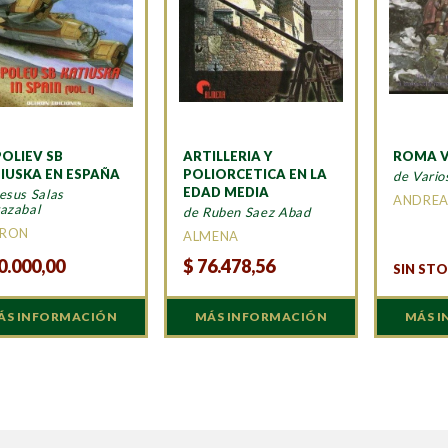
OLIEV SB
ARTILLERIA Y
ROMA V
IUSKA EN ESPAÑA
POLIORCETICA EN LA
de Vario
EDAD MEDIA
esus Salas
ANDREA
azabal
de Ruben Saez Abad
IRON
ALMENA
0.000,00
$
76.478,56
SIN ST
ÁS INFORMACIÓN
MÁS INFORMACIÓN
MÁS 