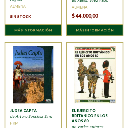
de Ruben Saez Abad
ALMENA
ALMENA
$
44.000,00
SIN STOCK
MÁS INFORMACIÓN
MÁS INFORMACIÓN
JUDEA CAPTA
EL EJERCITO
BRITANICO EN LOS
de Arturo Sanchez Sanz
AÑOS 80
HRM
de Varios autores