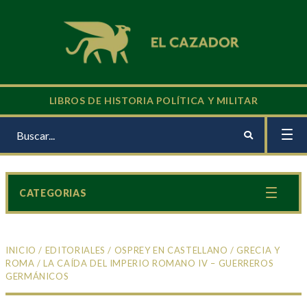
LIBROS DE HISTORIA POLÍTICA Y MILITAR
CATEGORIAS
INICIO
/
EDITORIALES
/
OSPREY EN CASTELLANO
/
GRECIA Y
ROMA
/ LA CAÍDA DEL IMPERIO ROMANO IV – GUERREROS
GERMÁNICOS