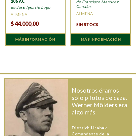
206 AC
de Francisco Martinez
Canales
de Jose Ignacio Lago
ALMENA
ALMENA
$
44.000,00
SIN STOCK
MÁS INFORMACIÓN
MÁS INFORMACIÓN
Nosotros éramos
sólo pilotos de caza.
Werner Mölders era
algo más.
Dietrich Hrabak
Comandante de la