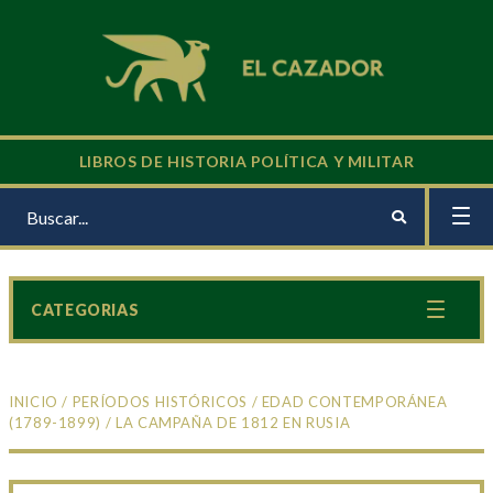
LIBROS DE HISTORIA POLÍTICA Y MILITAR
CATEGORIAS
INICIO
/
PERÍODOS HISTÓRICOS
/
EDAD CONTEMPORÁNEA
(1789-1899)
/ LA CAMPAÑA DE 1812 EN RUSIA