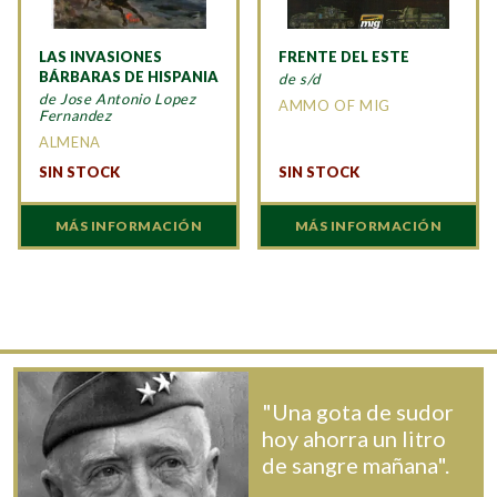
LAS INVASIONES
FRENTE DEL ESTE
BÁRBARAS DE HISPANIA
de s/d
de Jose Antonio Lopez
AMMO OF MIG
Fernandez
ALMENA
SIN STOCK
SIN STOCK
MÁS INFORMACIÓN
MÁS INFORMACIÓN
"Una gota de sudor
hoy ahorra un litro
de sangre mañana".