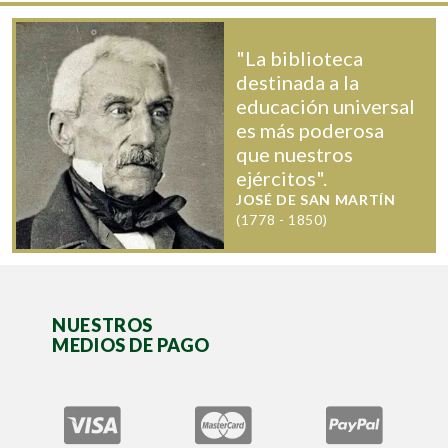
"La biblioteca
destinada a la
educación universal
es más poderosa
que nuestros
ejércitos".
JOSÉ DE SAN MARTÍN
(1778 - 1850)
NUESTROS
MEDIOS DE PAGO