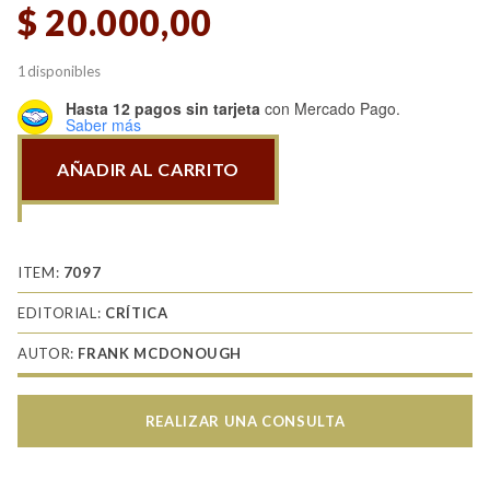
$
20.000,00
1 disponibles
Hasta 12 pagos sin tarjeta
con Mercado Pago.
Saber más
AÑADIR AL CARRITO
La
Gestapo.
Mito
y
ITEM:
7097
realidad
EDITORIAL:
CRÍTICA
de
AUTOR:
FRANK MCDONOUGH
la
policía
secreta
REALIZAR UNA CONSULTA
de
Hitler