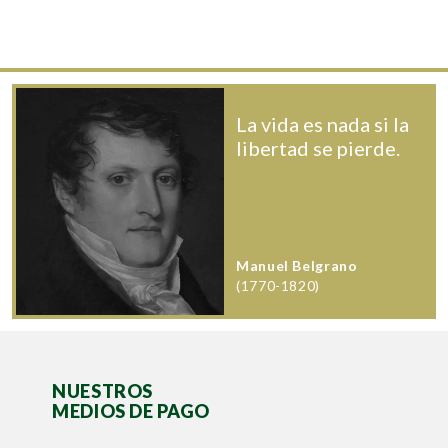
La vida es nada si la
libertad se pierde.
Manuel Belgrano
(1770-1820)
NUESTROS
MEDIOS DE PAGO