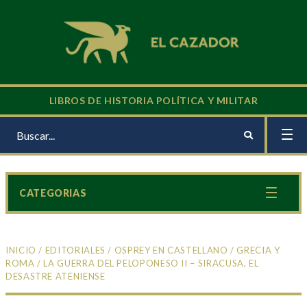
LIBROS DE HISTORIA POLÍTICA Y MILITAR
CATEGORIAS
INICIO
/
EDITORIALES
/
OSPREY EN CASTELLANO
/
GRECIA Y
ROMA
/ LA GUERRA DEL PELOPONESO II – SIRACUSA, EL
DESASTRE ATENIENSE