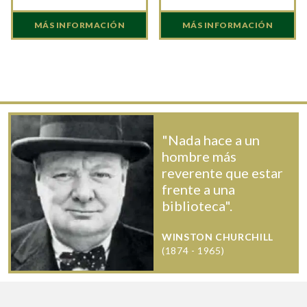
MÁS INFORMACIÓN
MÁS INFORMACIÓN
"Nada hace a un
hombre más
reverente que estar
frente a una
biblioteca".
WINSTON CHURCHILL
(1874 - 1965)