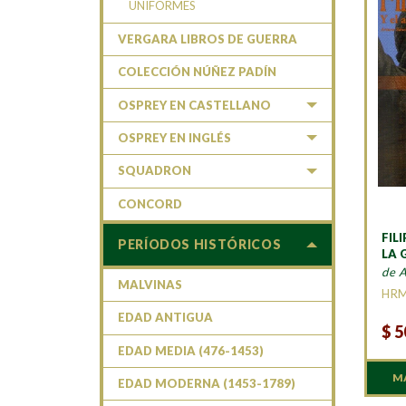
UNIFORMES
VERGARA LIBROS DE GUERRA
COLECCIÓN NÚÑEZ PADÍN
OSPREY EN CASTELLANO
OSPREY EN INGLÉS
SQUADRON
CONCORD
FILI
PERÍODOS HISTÓRICOS
LA 
de 
MALVINAS
HR
EDAD ANTIGUA
$
5
EDAD MEDIA (476-1453)
M
EDAD MODERNA (1453-1789)