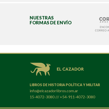
NUESTRAS
FORMAS DE ENVÍO
LIBROS DE HISTORIA POLÍTICA Y MILITAR
info@elcazadorlibros.com.ar
15-4072-3080 /// +54-911-4072-3080