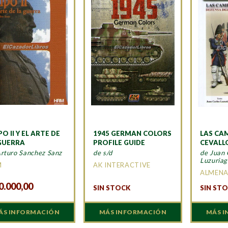
PO II Y EL ARTE DE
1945 GERMAN COLORS
LAS CA
GUERRA
PROFILE GUIDE
CEVALL
Arturo Sanchez Sanz
de s/d
de Juan 
Luzuriag
M
AK INTERACTIVE
ALMEN
0.000,00
SIN STOCK
SIN ST
ÁS INFORMACIÓN
MÁS INFORMACIÓN
MÁS 