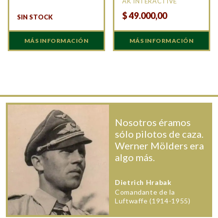
AK INTERACTIVE
$
49.000,00
SIN STOCK
MÁS INFORMACIÓN
MÁS INFORMACIÓN
Nosotros éramos
sólo pilotos de caza.
Werner Mölders era
algo más.
Dietrich Hrabak
Comandante de la
Luftwaffe (1914-1955)