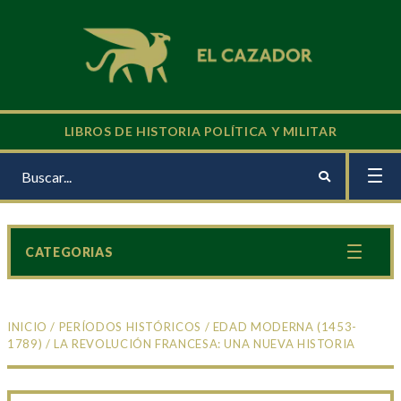
LIBROS DE HISTORIA POLÍTICA Y MILITAR
CATEGORIAS
INICIO
/
PERÍODOS HISTÓRICOS
/
EDAD MODERNA (1453-
1789)
/ LA REVOLUCIÓN FRANCESA: UNA NUEVA HISTORIA