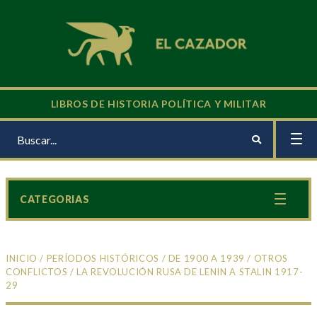
LIBROS DE HISTORIA POLÍTICA Y MILITAR
CATEGORIAS
INICIO
/
PERÍODOS HISTÓRICOS
/
DE 1900 A 1939
/
OTROS
CONFLICTOS
/ LA REVOLUCIÓN RUSA DE LENIN A STALIN 1917-
29