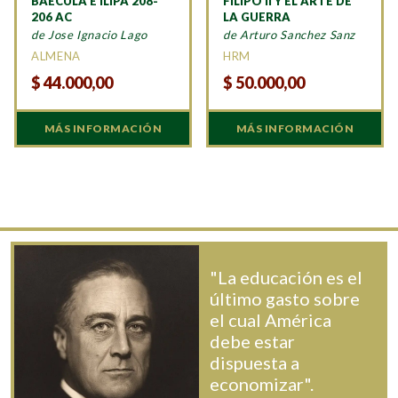
BAECULA E ILIPA 208-
FILIPO II Y EL ARTE DE
206 AC
LA GUERRA
de Jose Ignacio Lago
de Arturo Sanchez Sanz
ALMENA
HRM
$
44.000,00
$
50.000,00
MÁS INFORMACIÓN
MÁS INFORMACIÓN
"La educación es el
último gasto sobre
el cual América
debe estar
dispuesta a
economizar".