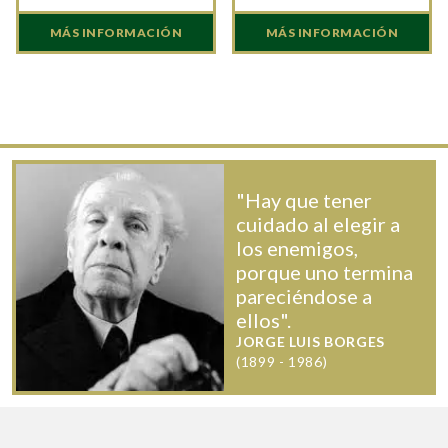
MÁS INFORMACIÓN
MÁS INFORMACIÓN
"Hay que tener
cuidado al elegir a
los enemigos,
porque uno termina
pareciéndose a
ellos".
JORGE LUIS BORGES
(1899 - 1986)