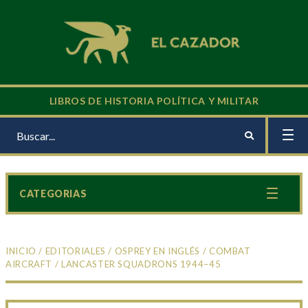
LIBROS DE HISTORIA POLÍTICA Y MILITAR
CATEGORIAS
INICIO
/
EDITORIALES
/
OSPREY EN INGLÉS
/
COMBAT
AIRCRAFT
/ LANCASTER SQUADRONS 1944–45