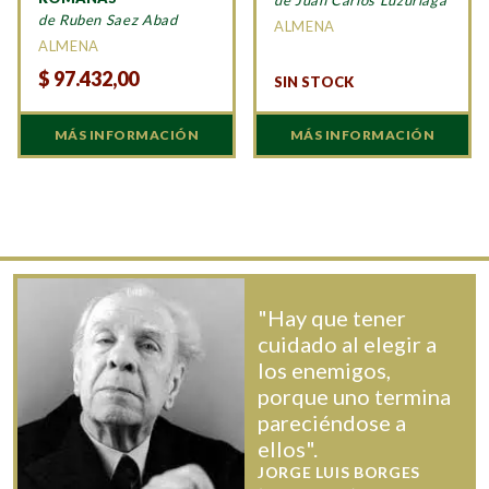
de Juan Carlos Luzuriaga
de Ruben Saez Abad
ALMENA
ALMENA
$
97.432,00
SIN STOCK
MÁS INFORMACIÓN
MÁS INFORMACIÓN
"Hay que tener
cuidado al elegir a
los enemigos,
porque uno termina
pareciéndose a
ellos".
JORGE LUIS BORGES