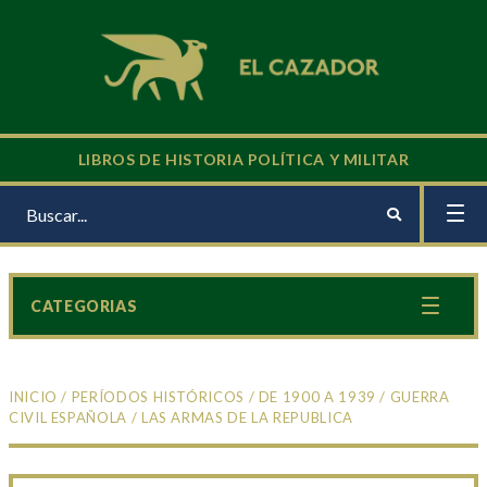
LIBROS DE HISTORIA POLÍTICA Y MILITAR
CATEGORIAS
INICIO
/
PERÍODOS HISTÓRICOS
/
DE 1900 A 1939
/
GUERRA
CIVIL ESPAÑOLA
/ LAS ARMAS DE LA REPUBLICA