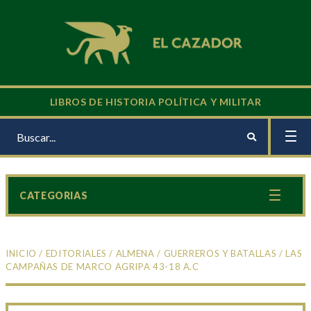
LIBROS DE HISTORIA POLÍTICA Y MILITAR
CATEGORIAS
INICIO
/
EDITORIALES
/
ALMENA
/
GUERREROS Y BATALLAS
/ LAS
CAMPAÑAS DE MARCO AGRIPA 43-18 A.C