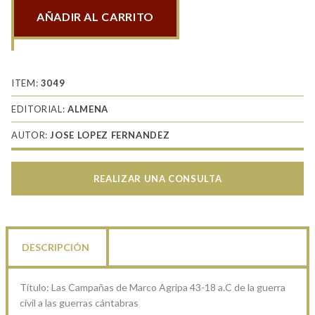
AÑADIR AL CARRITO
Las
Campañas
de
Marco
ITEM:
3049
Agripa
EDITORIAL:
ALMENA
43-
AUTOR:
JOSE LOPEZ FERNANDEZ
18
a.C
cantidad
REALIZAR UNA CONSULTA
DESCRIPCIÓN
Título: Las Campañas de Marco Agripa 43-18 a.C de la guerra
civil a las guerras cántabras