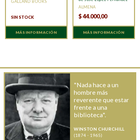
GALLAND BOOKS
ALMENA
$
44.000,00
SIN STOCK
MÁS INFORMACIÓN
MÁS INFORMACIÓN
"Nada hace a un
hombre más
reverente que estar
frente a una
biblioteca".
WINSTON CHURCHILL
(1874 - 1965)