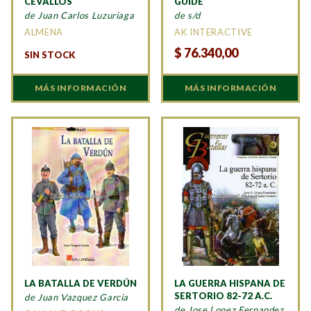
CEVALLOS
GUIDE
de Juan Carlos Luzuriaga
de s/d
ALMENA
AK INTERACTIVE
$
76.340,00
SIN STOCK
MÁS INFORMACIÓN
MÁS INFORMACIÓN
LA BATALLA DE VERDÚN
LA GUERRA HISPANA DE
SERTORIO 82-72 A.C.
de Juan Vazquez Garcia
de Jose Lopez Fernandez