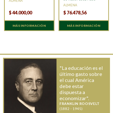
ALMENA
ALMENA
$
44.000,00
$
76.478,56
MÁS INFORMACIÓN
MÁS INFORMACIÓN
"La educación es el
último gasto sobre
el cual América
debe estar
dispuesta a
economizar".
FRANKLIN ROOSVELT
(1882 - 1945)