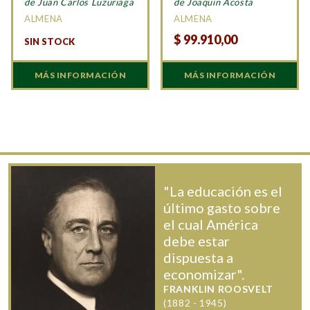
de Juan Carlos Luzuriaga
de Joaquin Acosta
ALMENA
ALMENA
$
99.910,00
SIN STOCK
MÁS INFORMACIÓN
MÁS INFORMACIÓN
"La educación es el
último gasto sobre
el cual América
debe estar
dispuesta a
economizar".
FRANKLIN ROOSVELT
(1882 - 1945)