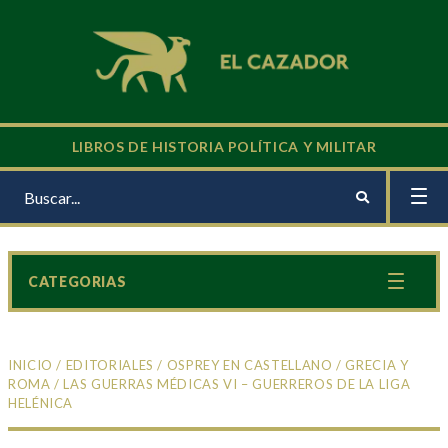
LIBROS DE HISTORIA POLÍTICA Y MILITAR
CATEGORIAS
INICIO
/
EDITORIALES
/
OSPREY EN CASTELLANO
/
GRECIA Y
ROMA
/ LAS GUERRAS MÉDICAS VI – GUERREROS DE LA LIGA
HELÉNICA