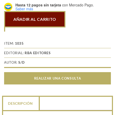
Hasta 12 pagos sin tarjeta
con Mercado Pago.
Saber más
AÑADIR AL CARRITO
Las
Guerras
Médicas
VI
ITEM:
1035
-
EDITORIAL:
RBA EDITORES
Guerreros
AUTOR:
S/D
de
la
Liga
REALIZAR UNA CONSULTA
Helénica
cantidad
DESCRIPCIÓN