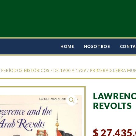
HOME
NOSOTROS
CONT
/
PERÍODOS HISTÓRICOS
/
DE 1900 A 1939
/
PRIMERA GUERRA MU
LAWRENC
REVOLTS
$
27.435