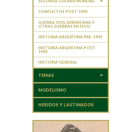
SEGUNDA GUERRA MUNDIAL
CONFLICTOS POST-1945
GUERRA CIVIL AMERICANA Y
OTRAS GUERRAS EN EEUU
HISTORIA ARGENTINA PRE-1945
HISTORIA ARGENTINA POST-
1945
HISTORIA GENERAL
TEMAS
MODELISMO
HERIDOS Y LASTIMADOS