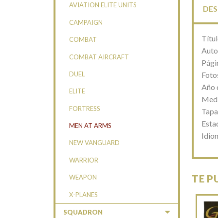
AVIATION ELITE UNITS
DES
CAMPAIGN
Títu
COMBAT
Auto
COMBAT AIRCRAFT
Pági
DUEL
Foto
Año 
ELITE
Medi
FORTRESS
Tapa
Esta
MEN AT ARMS
Idio
NEW VANGUARD
WARRIOR
TE P
WEAPON
X-PLANES
SQUADRON