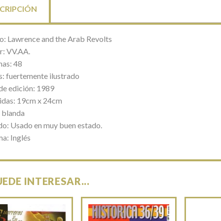
CRIPCIÓN
lo: Lawrence and the Arab Revolts
r: VV.AA.
nas: 48
s: fuertemente ilustrado
de edición: 1989
das: 19cm x 24cm
 blanda
do: Usado en muy buen estado.
ma: Inglés
UEDE INTERESAR...