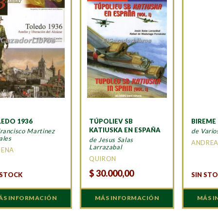
EDO 1936
TÚPOLIEV SB
BIREME
KATIUSKA EN ESPAÑA
rancisco Martinez
de Vario
ales
de Jesus Salas
ANDREA
Larrazabal
MENA
QUIRON
$
30.000,00
 STOCK
SIN ST
ÁS INFORMACIÓN
MÁS INFORMACIÓN
MÁS 