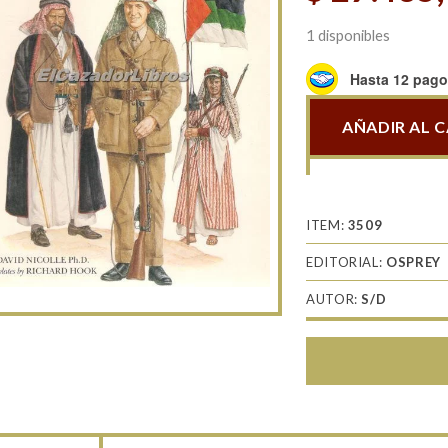
1 disponibles
Hasta 12 pagos
AÑADIR AL 
Lawrence
and
the
Arab
ITEM:
3509
Revolts
EDITORIAL:
OSPREY
cantidad
AUTOR:
S/D