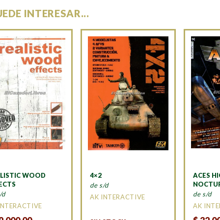
UEDE INTERESAR...
LISTIC WOOD
4×2
ACES HI
ECTS
NOCTU
de s/d
/d
de s/d
AK INTERACTIVE
INTERACTIVE
AK INT