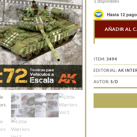
1 disponibles
Hasta 12 pagos
AÑADIR AL 
Little
Warriors
Vol.1
cantidad
ITEM:
3494
EDITORIAL:
AK INTE
AUTOR:
S/D