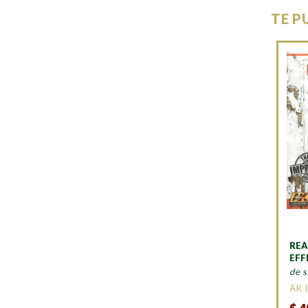
TE P
REA
EFF
de s
AK 