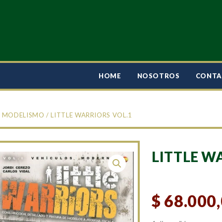
HOME
NOSOTROS
CONT
/
MODELISMO
/ LITTLE WARRIORS VOL.1
LITTLE W
$
68.000