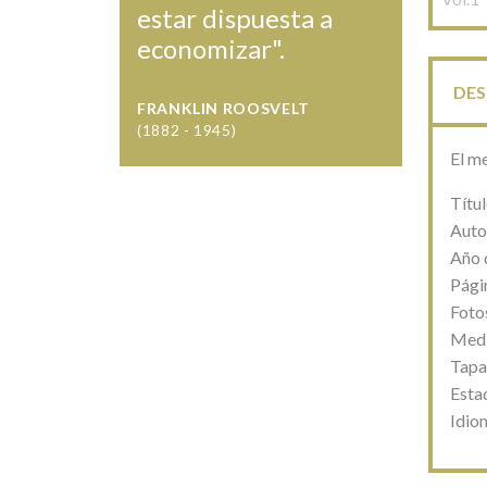
estar dispuesta a
economizar".
DES
FRANKLIN ROOSVELT
(1882 - 1945)
El me
Títul
Autor
Año 
Pági
Foto
Medi
Tapa
Estad
Idio