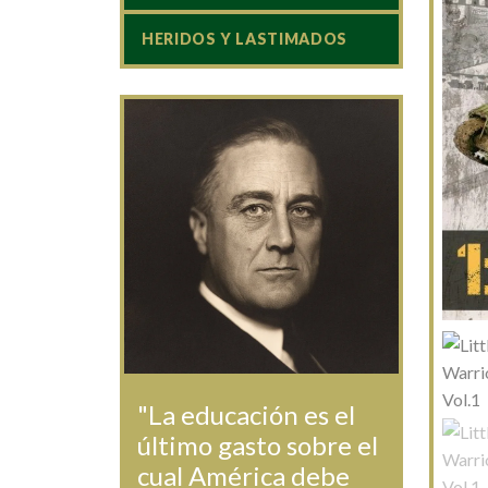
HERIDOS Y LASTIMADOS
"La educación es el
último gasto sobre el
cual América debe