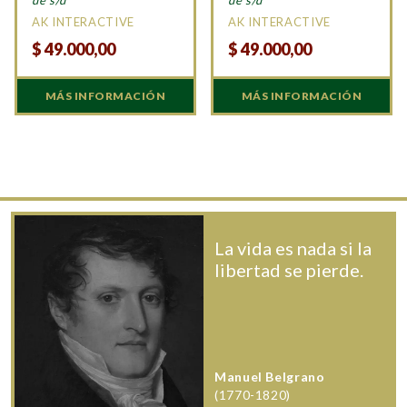
de s/d
de s/d
AK INTERACTIVE
AK INTERACTIVE
$
49.000,00
$
49.000,00
MÁS INFORMACIÓN
MÁS INFORMACIÓN
La vida es nada si la
libertad se pierde.
Manuel Belgrano
(1770-1820)