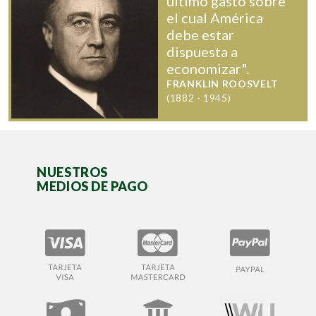
último gasto sobre
el cual América
debe estar
dispuesta a
economizar".
FRANKLIN ROOSVELT
(1882 - 1945)
NUESTROS
MEDIOS DE PAGO