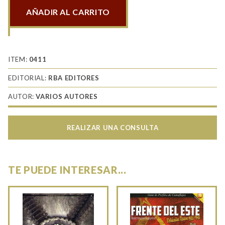
AÑADIR AL CARRITO
Los
Aliados
atraviesan
el
ITEM:
0411
Rin
EDITORIAL:
RBA EDITORES
cantidad
AUTOR:
VARIOS AUTORES
REALIZAR UNA CONSULTA
TE PUEDE INTERESAR...