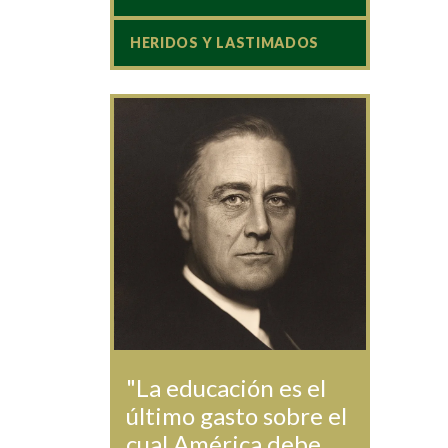
HERIDOS Y LASTIMADOS
"La educación es el
último gasto sobre el
cual América debe