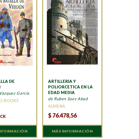
LLA DE
ARTILLERIA Y
N
POLIORCETICA EN LA
EDAD MEDIA
Vazquez Garcia
de Ruben Saez Abad
D BOOKS
ALMENA
$
76.478,56
OCK
INFORMACIÓN
MÁS INFORMACIÓN