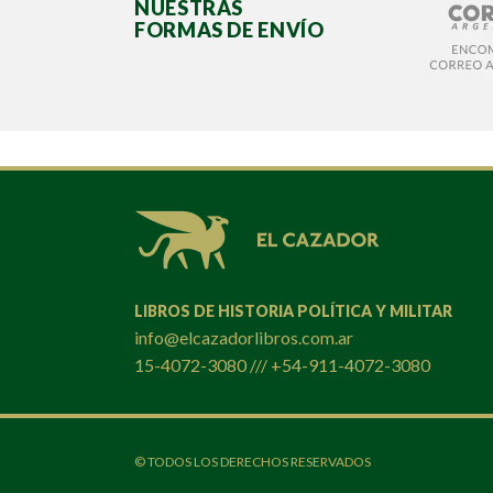
NUESTRAS
FORMAS DE ENVÍO
LIBROS DE HISTORIA POLÍTICA Y MILITAR
info@elcazadorlibros.com.ar
15-4072-3080 /// +54-911-4072-3080
© TODOS LOS DERECHOS RESERVADOS