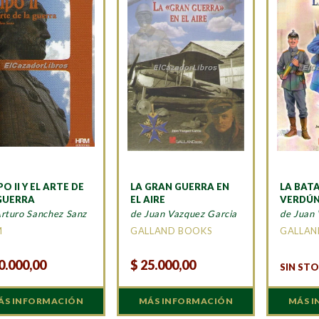
PO II Y EL ARTE DE
LA GRAN GUERRA EN
LA BATA
GUERRA
EL AIRE
VERDÚ
Arturo Sanchez Sanz
de Juan Vazquez Garcia
de Juan 
M
GALLAND BOOKS
GALLAN
0.000,00
$
25.000,00
SIN ST
ÁS INFORMACIÓN
MÁS INFORMACIÓN
MÁS 