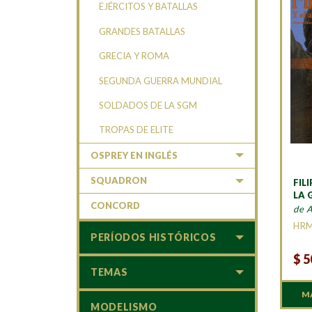
EJÉRCITOS Y BATALLAS
GRANDES BATALLAS
GRECIA Y ROMA
SEGUNDA GUERRA MUNDIAL
SOLDADOS DE LA SGM
TROPAS DE ELITE
OSPREY EN INGLÉS
SQUADRON
FILI
LA 
CONCORD
de 
HR
PERÍODOS HISTÓRICOS
$
5
TEMAS
M
MODELISMO