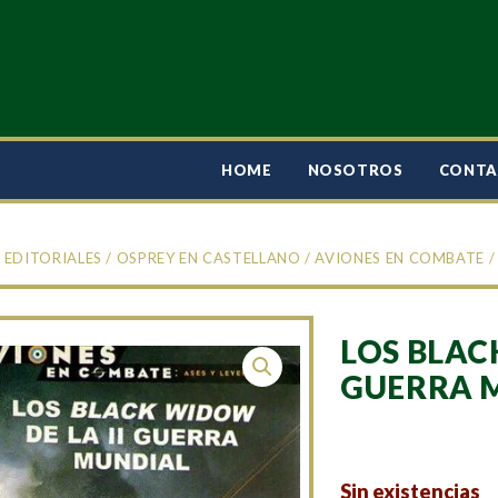
HOME
NOSOTROS
CONT
/
EDITORIALES
/
OSPREY EN CASTELLANO
/
AVIONES EN COMBATE
/
LOS BLAC
GUERRA 
Sin existencias