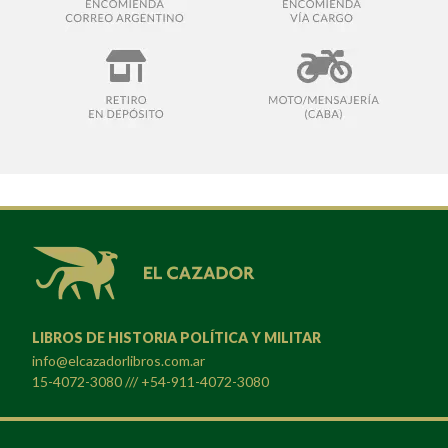
LIBROS DE HISTORIA POLÍTICA Y MILITAR
info@elcazadorlibros.com.ar
15-4072-3080 /// +54-911-4072-3080