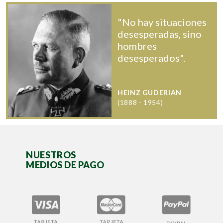
"No hay situaciones
desesperadas, sino
hombres
desesperados".
HEINZ GUDERIAN
(1888 - 1954)
NUESTROS
MEDIOS DE PAGO