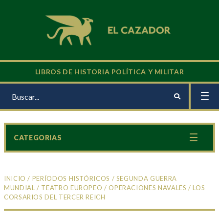
LIBROS DE HISTORIA POLÍTICA Y MILITAR
CATEGORIAS
INICIO
/
PERÍODOS HISTÓRICOS
/
SEGUNDA GUERRA
MUNDIAL
/
TEATRO EUROPEO
/
OPERACIONES NAVALES
/ LOS
CORSARIOS DEL TERCER REICH