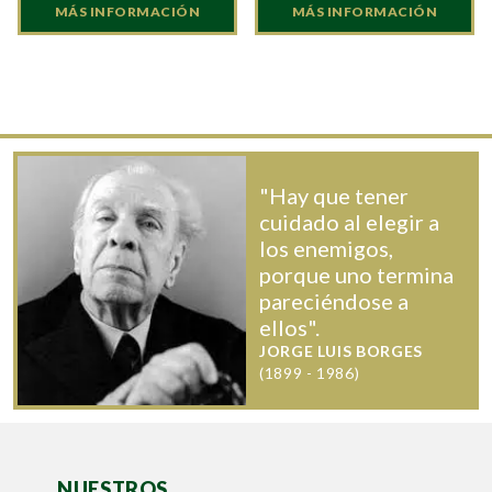
MÁS INFORMACIÓN
MÁS INFORMACIÓN
"Hay que tener
cuidado al elegir a
los enemigos,
porque uno termina
pareciéndose a
ellos".
JORGE LUIS BORGES
(1899 - 1986)
NUESTROS