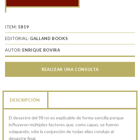
Los
misterios
del
98
ITEM:
5819
cantidad
EDITORIAL:
GALLAND BOOKS
AUTOR:
ENRIQUE ROVIRA
REALIZAR UNA CONSULTA
DESCRIPCIÓN
El desastre del 98 no es explicable de forma sencilla porque
influyeron múltiples factores que, como capas, se fueron
solapando; sólo la conjunción de todas ellas condujo al
desastre final.