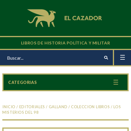
LIBROS DE HISTORIA POLÍTICA Y MILITAR
CATEGORIAS
INICIO
/
EDITORIALES
/
GALLAND
/
COLECCION LIBROS
/ LOS
MISTERIOS DEL 98