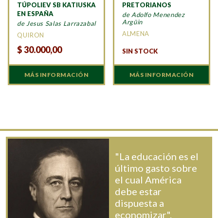
TÚPOLIEV SB KATIUSKA
PRETORIANOS
EN ESPAÑA
de Adolfo Menendez
Argüin
de Jesus Salas Larrazabal
ALMENA
QUIRON
$
30.000,00
SIN STOCK
MÁS INFORMACIÓN
MÁS INFORMACIÓN
"La educación es el
último gasto sobre
el cual América
debe estar
dispuesta a
economizar".