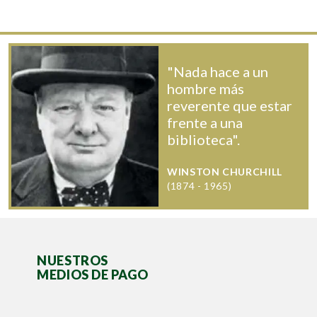
"Nada hace a un
hombre más
reverente que estar
frente a una
biblioteca".
WINSTON CHURCHILL
(1874 - 1965)
NUESTROS
MEDIOS DE PAGO