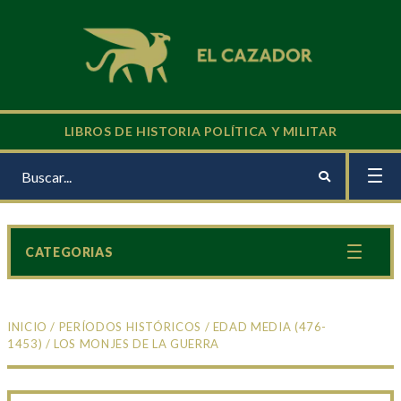
LIBROS DE HISTORIA POLÍTICA Y MILITAR
CATEGORIAS
INICIO
/
PERÍODOS HISTÓRICOS
/
EDAD MEDIA (476-
1453)
/ LOS MONJES DE LA GUERRA