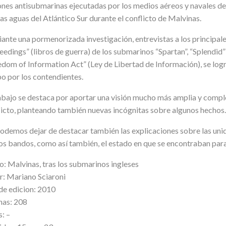
ones antisubmarinas ejecutadas por los medios aéreos y navales de
as aguas del Atlántico Sur durante el conflicto de Malvinas.
nte una pormenorizada investigación, entrevistas a los principales
eedings” (libros de guerra) de los submarinos “Spartan”, “Splendid
dom of Information Act” (Ley de Libertad de Información), se logra
bo por los contendientes.
rabajo se destaca por aportar una visión mucho más amplia y compl
licto, planteando también nuevas incógnitas sobre algunos hechos.
odemos dejar de destacar también las explicaciones sobre las uni
s bandos, como así también, el estado en que se encontraban para
o: Malvinas, tras los submarinos ingleses
r: Mariano Sciaroni
de edicion: 2010
nas: 208
: –