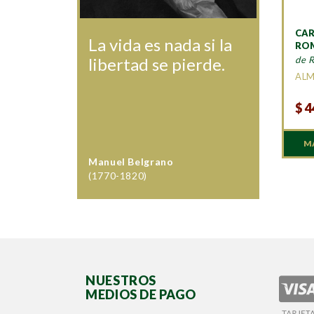
CA
La vida es nada si la
RO
de 
libertad se pierde.
AL
$
4
M
Manuel Belgrano
(1770-1820)
NUESTROS
MEDIOS DE PAGO