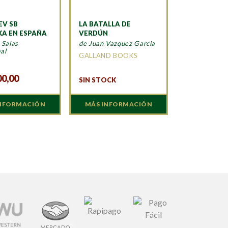
EV SB
LA BATALLA DE
KA EN ESPAÑA
VERDÚN
 Salas
de Juan Vazquez Garcia
al
GALLAND BOOKS
N
00,00
SIN STOCK
INFORMACIÓN
MÁS INFORMACIÓN