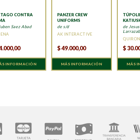
RTAGO CONTRA
PANZER CREW
TÚPOLI
MA
UNIFORMS
KATIUS
Ruben Saez Abad
de s/d
de Jesus
Larrazab
MENA
AK INTERACTIVE
QUIRO
4.000,00
$
49.000,00
$
30.0
ÁS INFORMACIÓN
MÁS INFORMACIÓN
MÁS 