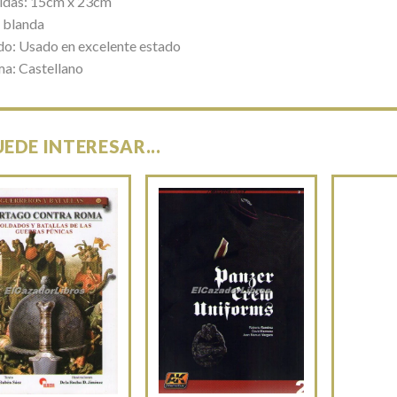
das: 15cm x 23cm
 blanda
do: Usado en excelente estado
ma: Castellano
UEDE INTERESAR...