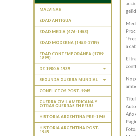
acci
MALVINAS
gélid
EDAD ANTIGUA
Media
Proc
EDAD MEDIA (476-1453)
“Free
EDAD MODERNA (1453-1789)
a ca
EDAD CONTEMPORÁNEA (1789-
1899)
El t
conf
DE 1900 A 1939
No p
SEGUNDA GUERRA MUNDIAL
ambo
CONFLICTOS POST-1945
Títul
GUERRA CIVIL AMERICANA Y
Auto
OTRAS GUERRAS EN EEUU
Año 
HISTORIA ARGENTINA PRE-1945
Pági
HISTORIA ARGENTINA POST-
Fotos
1945