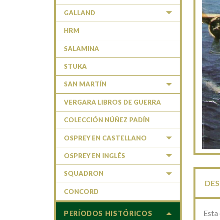
GALLAND
HRM
SALAMINA
STUKA
SAN MARTÍN
VERGARA LIBROS DE GUERRA
COLECCIÓN NÚÑEZ PADÍN
OSPREY EN CASTELLANO
OSPREY EN INGLÉS
SQUADRON
DES
CONCORD
Esta 
PERÍODOS HISTÓRICOS