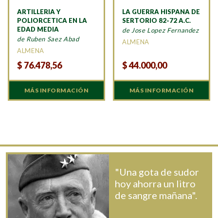
ARTILLERIA Y
LA GUERRA HISPANA DE
POLIORCETICA EN LA
SERTORIO 82-72 A.C.
EDAD MEDIA
de Jose Lopez Fernandez
de Ruben Saez Abad
ALMENA
ALMENA
$
76.478,56
$
44.000,00
MÁS INFORMACIÓN
MÁS INFORMACIÓN
"Una gota de sudor
hoy ahorra un litro
de sangre mañana".