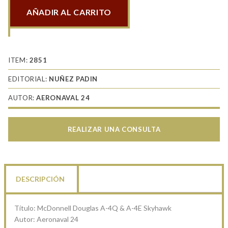
AÑADIR AL CARRITO
McDonnell
Douglas
A-
4Q
ITEM:
2851
&
EDITORIAL:
NUÑEZ PADIN
A-
AUTOR:
AERONAVAL 24
4E
Skyhawk
cantidad
REALIZAR UNA CONSULTA
DESCRIPCIÓN
Título: McDonnell Douglas A-4Q & A-4E Skyhawk
Autor: Aeronaval 24