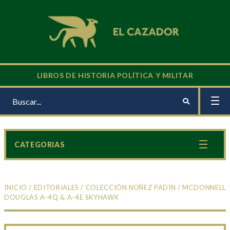
LIBROS DE HISTORIA POLÍTICA Y MILITAR
CATEGORIAS
INICIO
/
EDITORIALES
/
COLECCIÓN NÚÑEZ PADÍN
/ MCDONNELL
DOUGLAS A-4Q & A-4E SKYHAWK