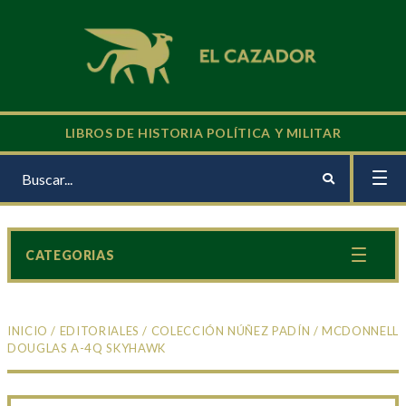
LIBROS DE HISTORIA POLÍTICA Y MILITAR
CATEGORIAS
INICIO
/
EDITORIALES
/
COLECCIÓN NÚÑEZ PADÍN
/ MCDONNELL
DOUGLAS A-4Q SKYHAWK