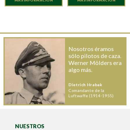
MÁS INFORMACIÓN
MÁS INFORMACIÓN
Nosotros éramos
sólo pilotos de caza.
Werner Mölders era
algo más.
Dietrich Hrabak
Comandante de la
Luftwaffe (1914-1955)
NUESTROS