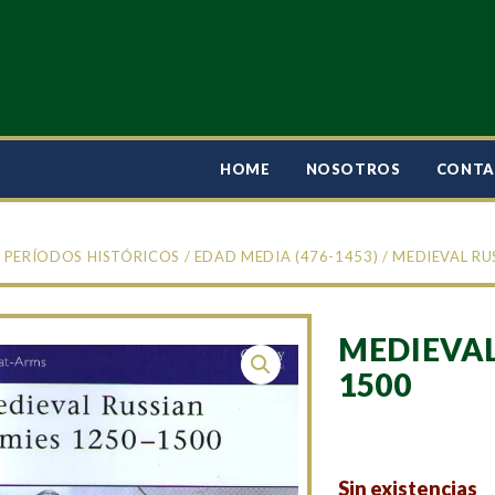
HOME
NOSOTROS
CONT
/
PERÍODOS HISTÓRICOS
/
EDAD MEDIA (476-1453)
/ MEDIEVAL RU
MEDIEVAL
1500
Sin existencias