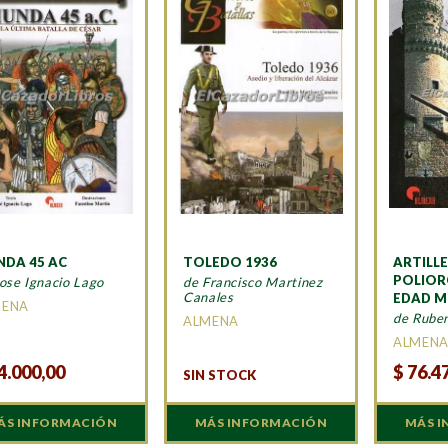
DA 45 AC
TOLEDO 1936
ARTILLE
POLIOR
ose Ignacio Lago
de Francisco Martinez
Canales
EDAD M
MENA
de Rube
ALMENA
ALMEN
4.000,00
$
76.4
SIN STOCK
ÁS INFORMACIÓN
MÁS INFORMACIÓN
MÁS 