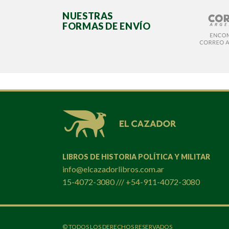
NUESTRAS
FORMAS DE ENVÍO
LIBROS DE HISTORIA POLÍTICA Y MILITAR
info@elcazadorlibros.com.ar
15-4072-3080 /// +54-911-4072-3080
© TODOS LOS DERECHOS RESERVADOS