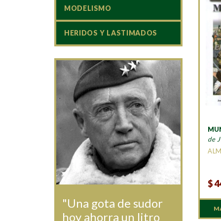
MODELISMO
HERIDOS Y LASTIMADOS
MUN
de J
AL
$
4
"Una gota de sudor
M
hoy ahorra un litro