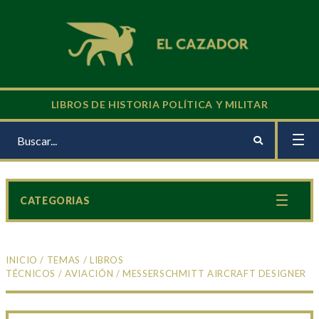
LIBROS DE HISTORIA POLÍTICA Y MILITAR
CATEGORIAS
INICIO
/
TEMAS
/
LIBROS
TÉCNICOS
/
AVIACIÓN
/ MESSERSCHMITT AIRCRAFT DESIGNER