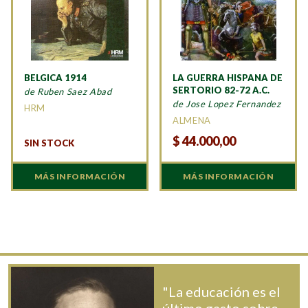
BELGICA 1914
LA GUERRA HISPANA DE
SERTORIO 82-72 A.C.
de Ruben Saez Abad
de Jose Lopez Fernandez
HRM
ALMENA
$
44.000,00
SIN STOCK
MÁS INFORMACIÓN
MÁS INFORMACIÓN
"La educación es el
último gasto sobre