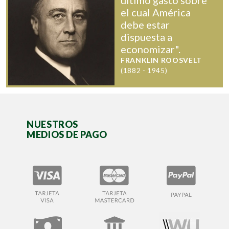
el cual América
debe estar
dispuesta a
economizar".
FRANKLIN ROOSVELT
(1882 - 1945)
NUESTROS
MEDIOS DE PAGO