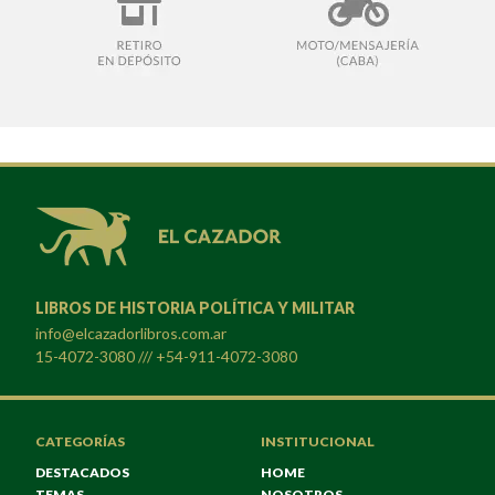
LIBROS DE HISTORIA POLÍTICA Y MILITAR
info@elcazadorlibros.com.ar
15-4072-3080 /// +54-911-4072-3080
CATEGORÍAS
INSTITUCIONAL
DESTACADOS
HOME
TEMAS
NOSOTROS