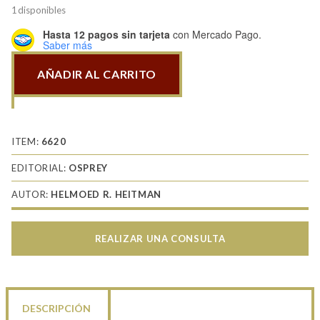
1 disponibles
Hasta 12 pagos sin tarjeta
con Mercado Pago.
Saber más
AÑADIR AL CARRITO
Modern
African
Wars
3
ITEM:
6620
South-
EDITORIAL:
OSPREY
West
AUTOR:
HELMOED R. HEITMAN
Africa
cantidad
REALIZAR UNA CONSULTA
DESCRIPCIÓN