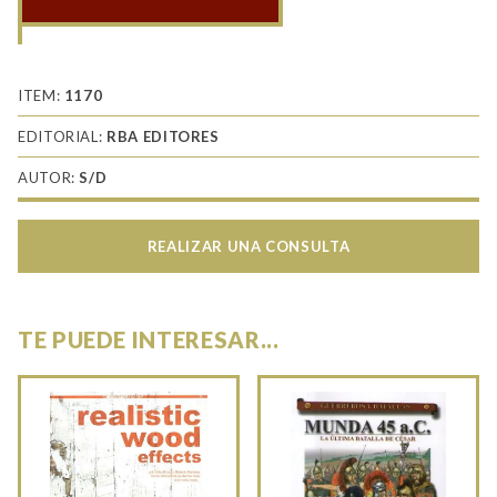
Mujeres
en
guerra
cantidad
ITEM:
1170
EDITORIAL:
RBA EDITORES
AUTOR:
S/D
REALIZAR UNA CONSULTA
TE PUEDE INTERESAR...