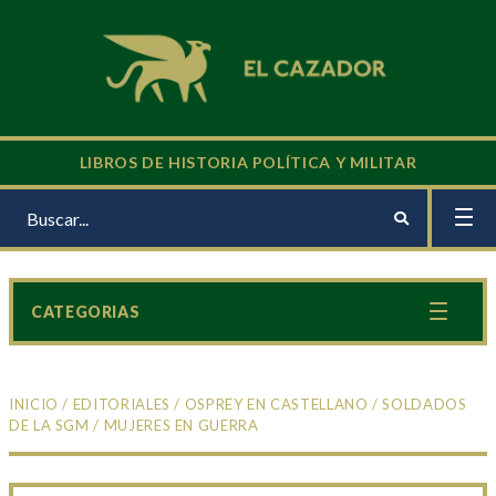
LIBROS DE HISTORIA POLÍTICA Y MILITAR
CATEGORIAS
INICIO
/
EDITORIALES
/
OSPREY EN CASTELLANO
/
SOLDADOS
DE LA SGM
/ MUJERES EN GUERRA