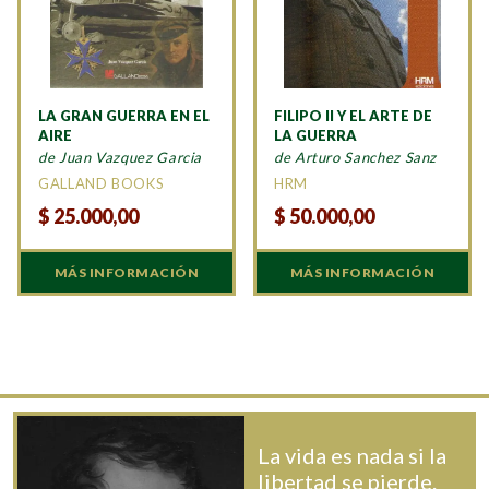
LA GRAN GUERRA EN EL
FILIPO II Y EL ARTE DE
AIRE
LA GUERRA
de Juan Vazquez Garcia
de Arturo Sanchez Sanz
GALLAND BOOKS
HRM
$
25.000,00
$
50.000,00
MÁS INFORMACIÓN
MÁS INFORMACIÓN
La vida es nada si la
libertad se pierde.