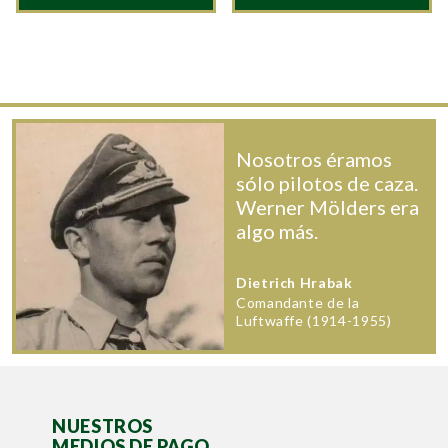
Nosotros éramos
sólo pilotos de caza.
Werner Mölders era
algo más.
Dietrich Hrabak
Comandante de la
Luftwaffe (1914-1955)
NUESTROS
MEDIOS DE PAGO