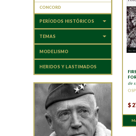
CONCORD
PERÍODOS HISTÓRICOS
TEMAS
MODELISMO
HERIDOS Y LASTIMADOS
FIR
FOR
de s
OSP
$
2
M