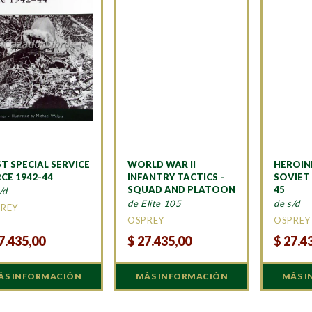
ST SPECIAL SERVICE
WORLD WAR II
HEROIN
CE 1942-44
INFANTRY TACTICS –
SOVIET
SQUAD AND PLATOON
45
/d
de Elite 105
de s/d
REY
OSPREY
OSPREY
7.435,00
$
27.435,00
$
27.4
ÁS INFORMACIÓN
MÁS INFORMACIÓN
MÁS 