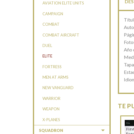
DES
AVIATION ELITE UNITS
CAMPAIGN
Títu
COMBAT
Autor
Pági
COMBAT AIRCRAFT
Fotos
DUEL
Año 
ELITE
Medi
Tapa
FORTRESS
Esta
MEN AT ARMS
Idio
NEW VANGUARD
WARRIOR
TE P
WEAPON
X-PLANES
SQUADRON