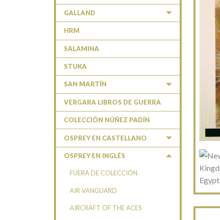
GALLAND
HRM
SALAMINA
STUKA
SAN MARTÍN
VERGARA LIBROS DE GUERRA
COLECCIÓN NÚÑEZ PADÍN
OSPREY EN CASTELLANO
OSPREY EN INGLÉS
FUERA DE COLECCIÓN
AIR VANGUARD
AIRCRAFT OF THE ACES