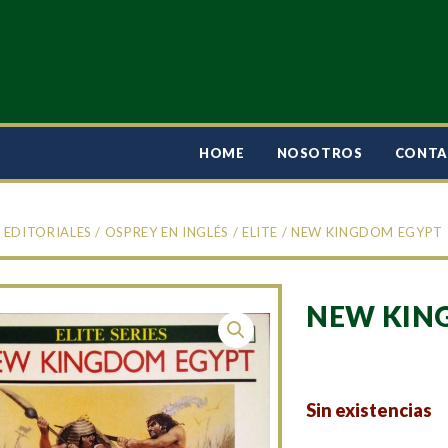
HOME
NOSOTROS
CONT
/
EDITORIALES
/
OSPREY EN INGLÉS
/
ELITE
/ NEW KINGDOM EGYPT
NEW KIN
Sin existencias