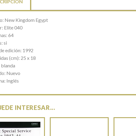
CRIPCIÓN
lo: New Kingdom Egypt
: Elite 040
nas: 64
: si
de edición: 1992
das (cm): 25 x 18
 blanda
do: Nuevo
ma: Inglés
UEDE INTERESAR...