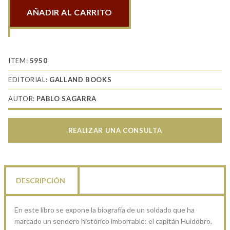
AÑADIR AL CARRITO
Nieve,
barro
y
sangre
ITEM:
5950
en
EDITORIAL:
GALLAND BOOKS
Krasny-
AUTOR:
PABLO SAGARRA
Bor
cantidad
REALIZAR UNA CONSULTA
DESCRIPCIÓN
En este libro se expone la biografía de un soldado que ha
marcado un sendero histórico imborrable: el capitán Huidobro,