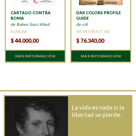
CARTAGO CONTRA
DAK COLORS PROFILE
ROMA
GUIDE
de Ruben Saez Abad
de s/d
ALMENA
AK INTERACTIVE
$
44.000,00
$
76.340,00
MÁS INFORMACIÓN
MÁS INFORMACIÓN
La vida es nada si la
libertad se pierde.